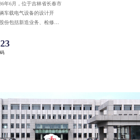
986年6月，位于吉林省长春市
车辆车载电气设备的设计开
股份包括新造业务、检修业
控台、电气控制柜、照明控
923
接线箱、车辆电气线束、车
通风逆变器等。
码