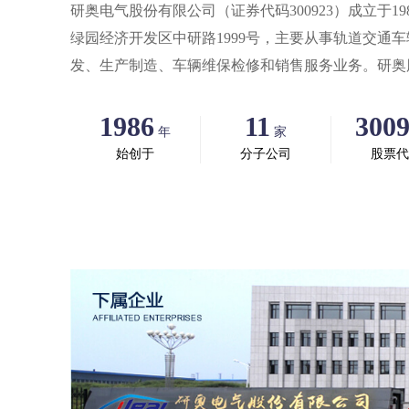
研奥电气股份有限公司（证券代码300923）成立于1
绿园经济开发区中研路1999号，主要从事轨道交通
发、生产制造、车辆维保检修和销售服务业务。研奥
务、服务业务三大业务板块。主要产品包括：司机操
1986
11
300
制系统、逻辑控制单元、低压电器监测系统、高低压
年
家
载蓄电池箱、蓄电池管理系统、空气净化装置、紧急
始创于
分子公司
股票代