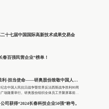
第二十七届中国国际高新技术成果交易会
长春百强民营企业”榜单！
铭记历史·致敬胜利·担当使命——研奥股份致敬中国人民抗日战争暨世界反法西斯战争胜利80周年
上午，纪念中国人民抗日战争暨世界反法西斯战争胜利80周
门广场隆重举行。研奥股份组织全体员工齐聚屏幕前，
严而震撼的历史性时刻。
当使命——研奥股份致敬中国人民抗日战争暨世界
日，公司获得“2024长春科技企业50强”称号。