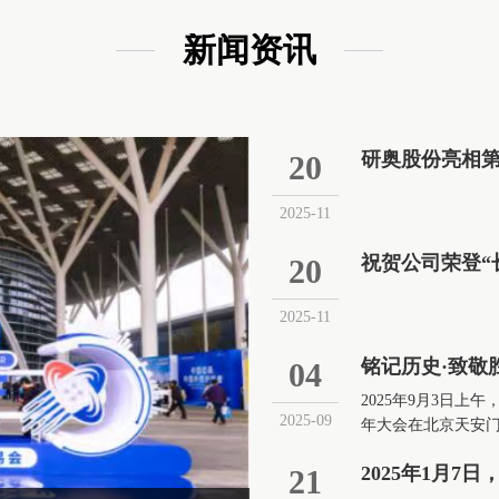
新闻资讯
研奥股份亮相
20
2025-11
祝贺公司荣登“
20
2025-11
04
2025年9月3日
2025-09
年大会在北京天安
共同观看了这一庄
铭记历史·致敬胜利·担
2025年1月7
21